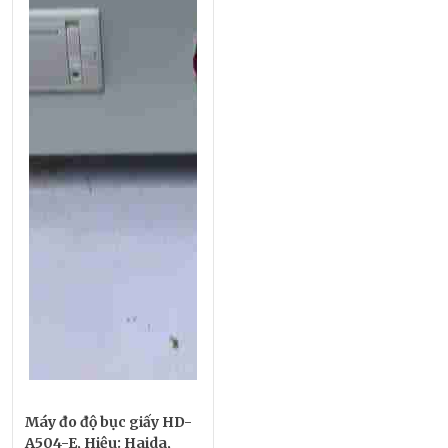
Máy đo độ bục giấy HD-
A504-E, Hiệu: Haida,