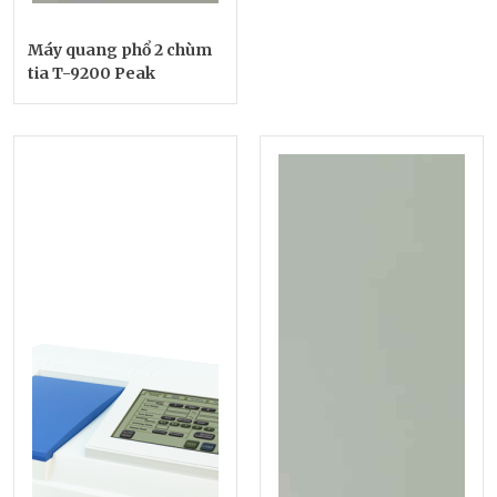
Máy quang phổ 2 chùm
tia T-9200 Peak