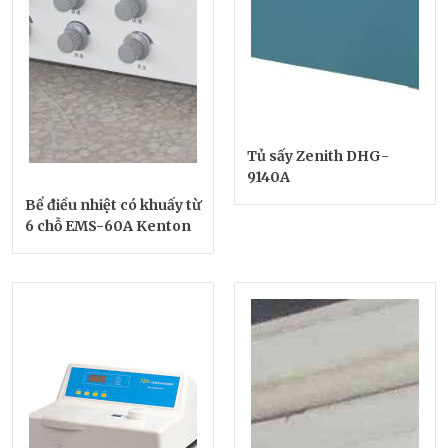
Tủ sấy Zenith DHG-
9140A
Bể điều nhiệt có khuấy từ
6 chỗ EMS-60A Kenton