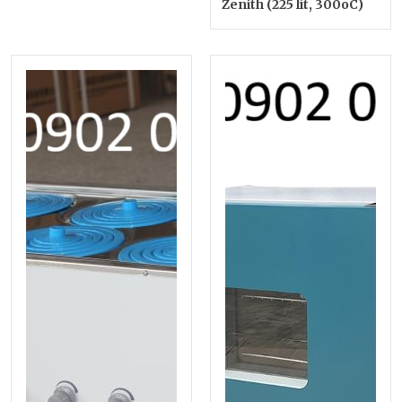
Zenith (225 lít, 300oC)