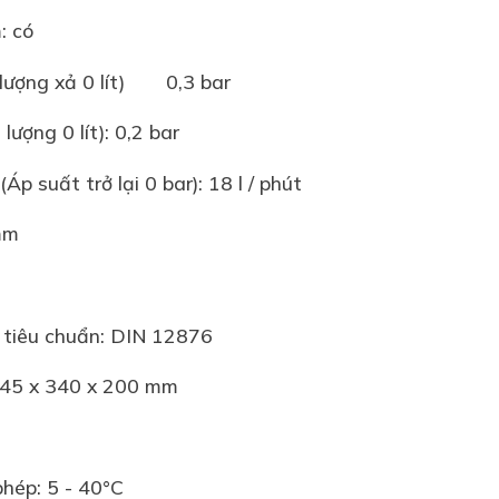
ất bơm: có
ượng xả 0 lít)
0,3 bar
lưu lượng 0 lít): 0,2 bar
. (Áp suất trở lại 0 bar): 18 l / phút
0 mm
n: có
 thủ tiêu chuẩn: DIN 12876
D): 145 x 340 x 200 mm
kg
cho phép: 5 - 40°C