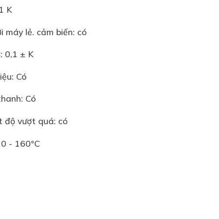
nh: 0,1 K
g với máy lẻ. cảm biến: có
ệt độ: 0,1 ± K
tín hiệu: Có
âm thanh: Có
nhiệt độ vượt quá: có
ỉnh: 0 - 160°C
có
 có
 /đẩy