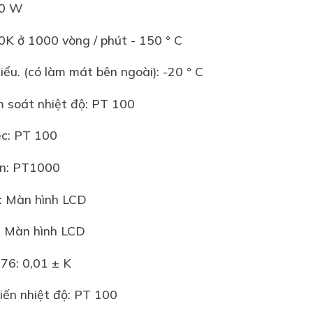
t: 2000 W
+ 10K ở 1000 vòng / phút - 150 ° C
 thiểu. (có làm mát bên ngoài): -20 ° C
 Kiểm soát nhiệt độ: PT 100
m việc: PT 100
n toàn: PT1000
 việc: Màn hình LCD
 toàn: Màn hình LCD
 12876: 0,01 ± K
ảm biến nhiệt độ: PT 100