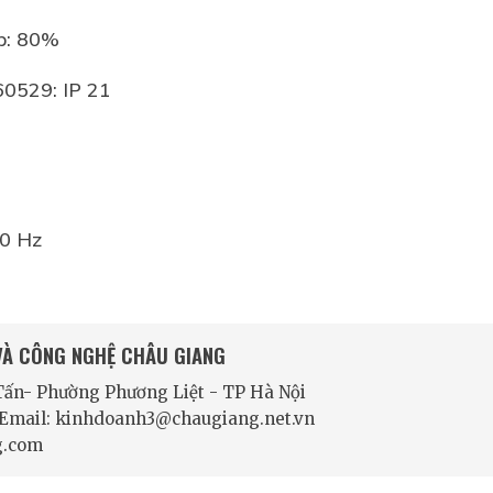
o phép: 80%
 EN 60529: IP 21
 có
ó
 50-60 Hz
 VÀ CÔNG NGHỆ CHÂU GIANG
 Tấn- Phường Phương Liệt - TP Hà Nội
- Email: kinhdoanh3@chaugiang.net.vn
g.com