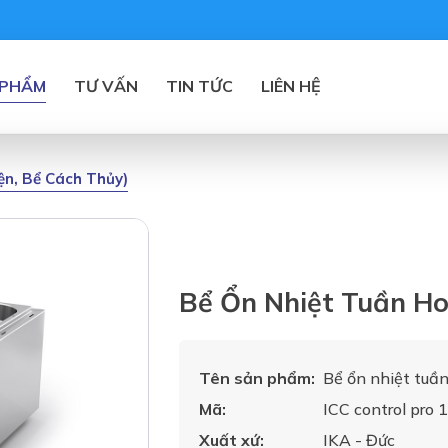
 PHẨM
TƯ VẤN
TIN TỨC
LIÊN HỆ
iện, Bể Cách Thủy)
Bể Ổn Nhiệt Tuần Ho
Tên sản phẩm:
Bể ổn nhiệt tuần
Mã:
ICC control pro 
Xuất xứ:
IKA - Đức