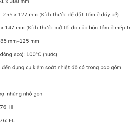
x 461 x 388 mm
ể: 255 x 127 mm (Kích thước để đặt tấm ở đáy bể)
2 x 147 mm (Kích thước mở tối đa của bồn tắm ở mép 
ìm: 85 mm–125 mm
ể (dòng eco): 100°C (nước)
an đến dụng cụ kiểm soát nhiệt độ có trong bao gồm
oàn loại nhúng nhỏ gọn
N 12876: III
 12876: FL