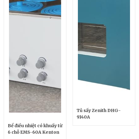
Tủ sấy Zenith DHG-
9140A
Bể điều nhiệt có khuấy từ
6 chỗ EMS-60A Kenton