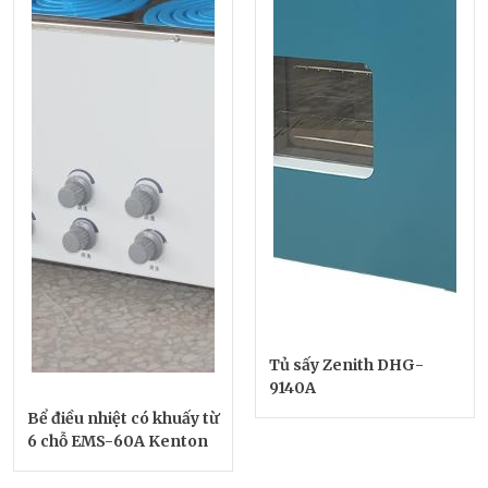
Tủ sấy Zenith DHG-
9140A
Bể điều nhiệt có khuấy từ
6 chỗ EMS-60A Kenton