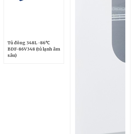
Tủ đông 348L -86℃
BDF-86V348 (tủ lạnh âm
sâu)