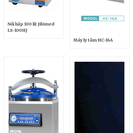
Nồi hấp 100 lít Jibimed
LS-100HJ
Máy ly tâm HC-16A