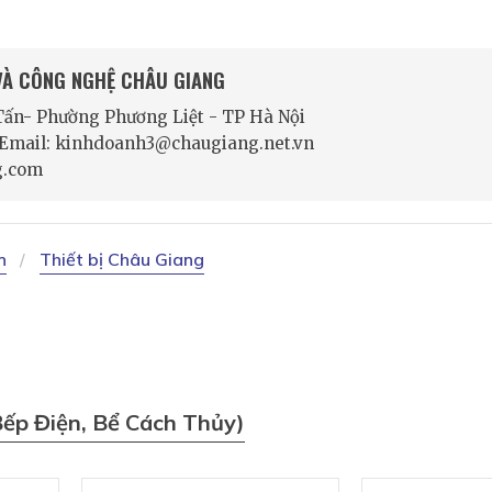
 VÀ CÔNG NGHỆ CHÂU GIANG
 Tấn- Phường Phương Liệt - TP Hà Nội
- Email: kinhdoanh3@chaugiang.net.vn
g.com
n
Thiết bị Châu Giang
Bếp Điện, Bể Cách Thủy)