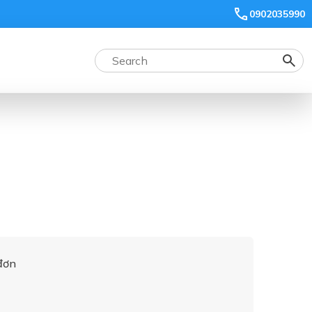
0902035990
đơn