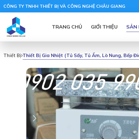
CÔNG TY TNHH THIẾT BỊ VÀ CÔNG NGHỆ CHÂU GIANG
TRANG CHỦ
GIỚI THIỆU
SẢN
Thiết Bị Gia Nhiệt (tủ Sấy, Tủ Ấm, Lò Nung, Bếp Đ
Thiết Bị