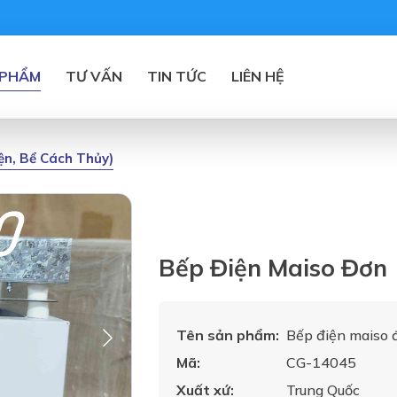
 PHẨM
TƯ VẤN
TIN TỨC
LIÊN HỆ
iện, Bể Cách Thủy)
Bếp Điện Maiso Đơn
Tên sản phẩm:
Bếp điện maiso 
Mã:
CG-14045
Xuất xứ:
Trung Quốc