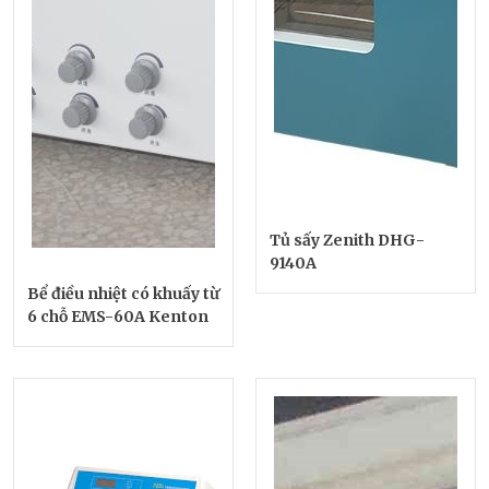
Tủ sấy Zenith DHG-
9140A
Bể điều nhiệt có khuấy từ
6 chỗ EMS-60A Kenton