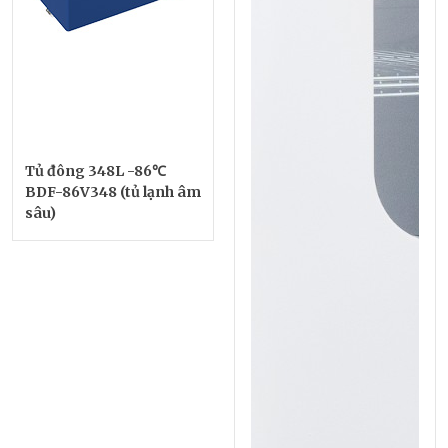
Tủ đông 348L -86℃
BDF-86V348 (tủ lạnh âm
sâu)