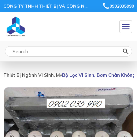
CÔNG TY TNHH THIẾT BỊ VÀ CÔNG NGHỆ CHÂU GIANG
0902035990
Bộ Lọc Vi Sinh, Bơm Chân Không
Thiết Bị Ngành Vi Sinh, Môi Trường