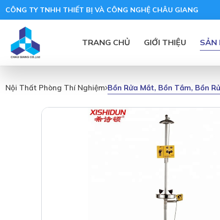
CÔNG TY TNHH THIẾT BỊ VÀ CÔNG NGHỆ CHÂU GIANG
TRANG CHỦ
GIỚI THIỆU
SẢN
Bồn Rửa Mắt, Bồn Tắm, Bồn R
Nội Thất Phòng Thí Nghiệm