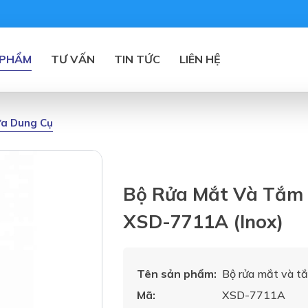
 PHẨM
TƯ VẤN
TIN TỨC
LIÊN HỆ
ửa Dung Cụ
Bộ Rửa Mắt Và Tắm 
XSD-7711A (inox)
Tên sản phẩm:
Bộ rửa mắt và t
Mã:
XSD-7711A