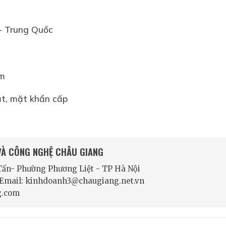
- Trung Quốc
mm
ắt, mặt khẩn cấp
 VÀ CÔNG NGHỆ CHÂU GIANG
 Tấn- Phường Phương Liệt - TP Hà Nội
- Email: kinhdoanh3@chaugiang.net.vn
g.com