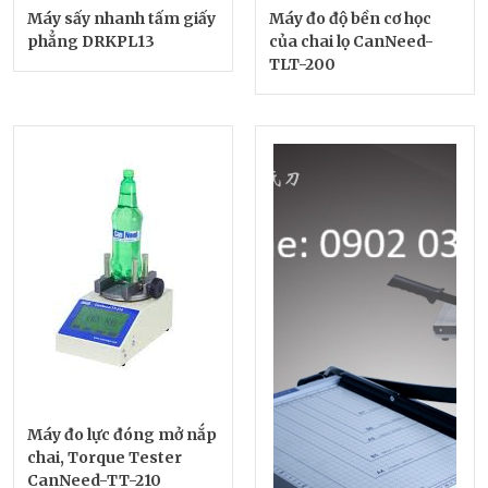
Máy sấy nhanh tấm giấy
Máy đo độ bền cơ học
phẳng DRKPL13
của chai lọ CanNeed-
TLT-200
Máy đo lực đóng mở nắp
chai, Torque Tester
CanNeed-TT-210