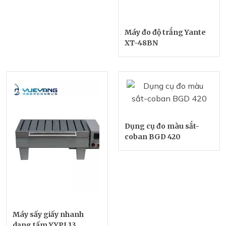
Máy đo độ trắng Yante
XT-48BN
Dụng cụ đo màu sắt-
coban BGD 420
Máy sấy giấy nhanh
dạng tấm YYPL13