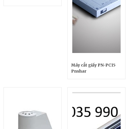
Máy cắt giấy PN-PC15
Pnshar