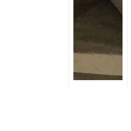
Lò đốt mẫu Saftherm 8
lít, 1200oC STM-8-12