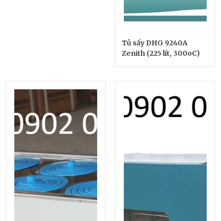
Tủ sấy DHG 9240A
Zenith (225 lít, 300oC)