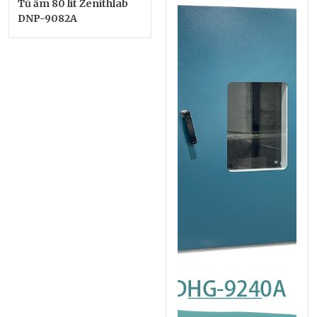
Tủ ấm 80 lít Zenithlab
DNP-9082A