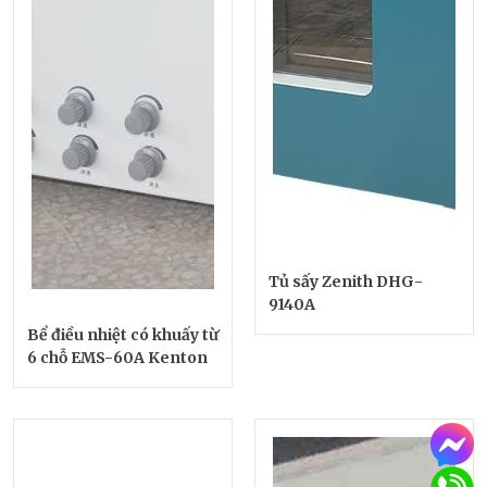
Tủ sấy Zenith DHG-
9140A
Bể điều nhiệt có khuấy từ
6 chỗ EMS-60A Kenton