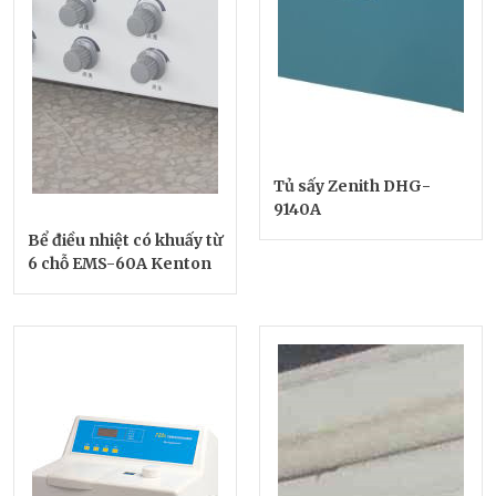
Tủ sấy Zenith DHG-
9140A
Bể điều nhiệt có khuấy từ
6 chỗ EMS-60A Kenton