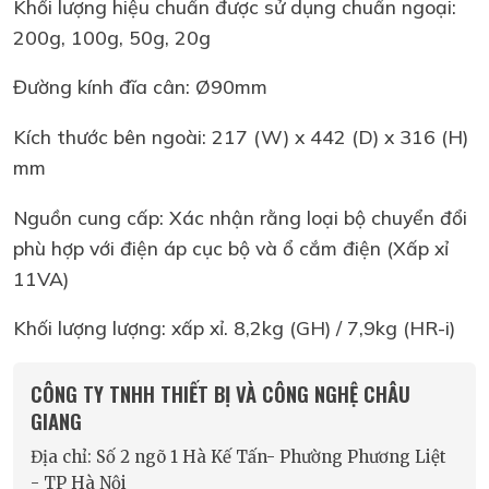
Khối lượng hiệu chuẩn được sử dụng chuẩn ngoại:
200g, 100g, 50g, 20g
Đường kính đĩa cân: Ø90mm
Kích thước bên ngoài: 217 (W) x 442 (D) x 316 (H)
mm
Nguồn cung cấp: Xác nhận rằng loại bộ chuyển đổi
phù hợp với điện áp cục bộ và ổ cắm điện (Xấp xỉ
11VA)
Khối lượng lượng: xấp xỉ. 8,2kg (GH) / 7,9kg (HR-i)
CÔNG TY TNHH THIẾT BỊ VÀ CÔNG NGHỆ CHÂU
GIANG
Địa chỉ: Số 2 ngõ 1 Hà Kế Tấn- Phường Phương Liệt
- TP Hà Nội