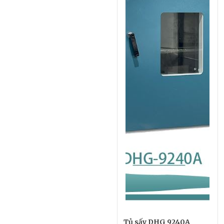
Tủ sấy DHG 9240A