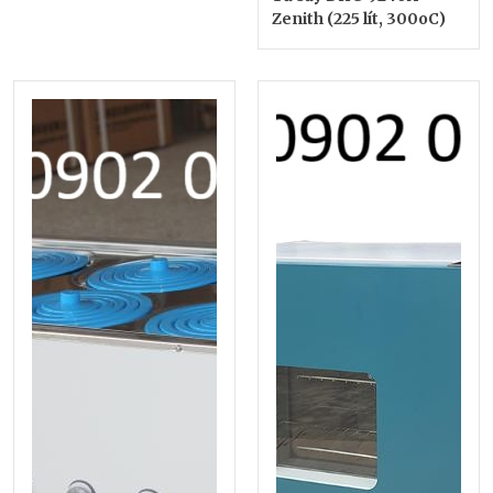
Zenith (225 lít, 300oC)