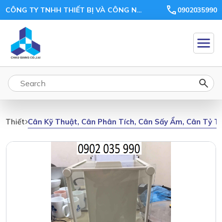
CÔNG TY TNHH THIẾT BỊ VÀ CÔNG NGHỆ CHÂU GIANG
0902035990
Cân Kỹ Thuật, Cân Phân Tích, Cân Sấy Ẩm, Cân Tỷ T
Thiết Bị