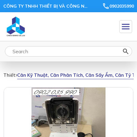
CÔNG TY TNHH THIẾT BỊ VÀ CÔNG NGHỆ CHÂU GIANG
0902035990
Cân Kỹ Thuật, Cân Phân Tích, Cân Sấy Ẩm, Cân Tỷ T
Thiết Bị