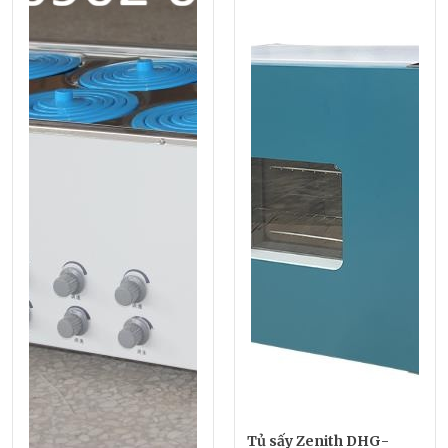
Tủ sấy Zenith DHG-