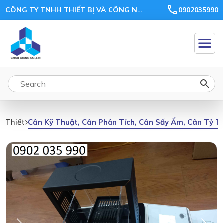
CÔNG TY TNHH THIẾT BỊ VÀ CÔNG NGHỆ CHÂU GIANG
0902035990
Cân Kỹ Thuật, Cân Phân Tích, Cân Sấy Ẩm, Cân Tỷ T
Thiết Bị