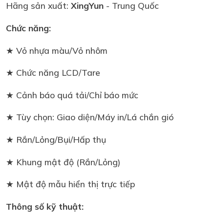
Hãng sản xuất:
XingYun
- Trung Quốc
Chức năng:
★ Vỏ nhựa màu/Vỏ nhôm
★ Chức năng LCD/Tare
★ Cảnh báo quá tải/Chỉ báo mức
★ Tùy chọn: Giao diện/Máy in/Lá chắn gió
★ Rắn/Lỏng/Bụi/Hấp thụ
★ Khung mật độ (Rắn/Lỏng)
★ Mật độ mẫu hiển thị trực tiếp
Thông số kỹ thuật: