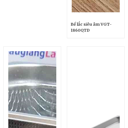
Bể lắc siêu âm VGT-
1860QTD