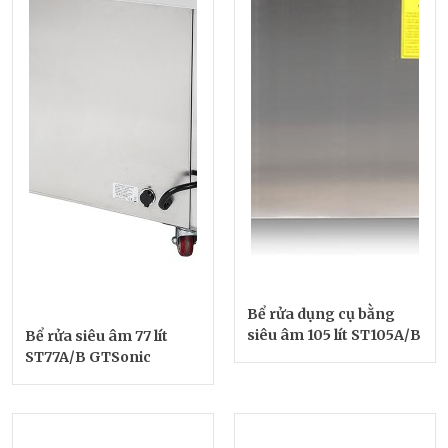
Bể rửa dụng cụ bằng
siêu âm 105 lít ST105A/B
Bể rửa siêu âm 77 lít
ST77A/B GTSonic