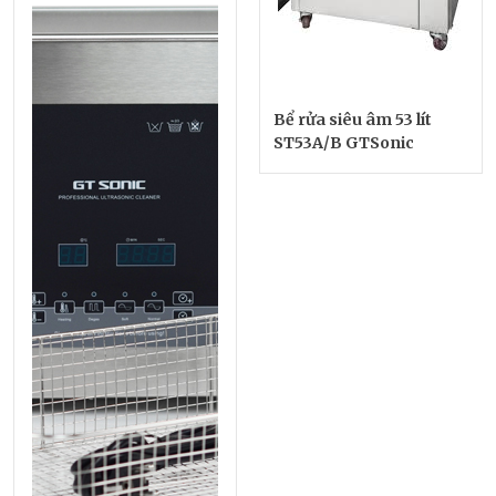
Bể rửa siêu âm 53 lít
ST53A/B GTSonic