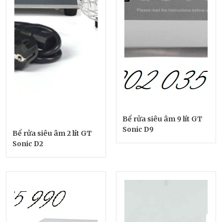
Bể rửa siêu âm 9 lít GT
Sonic D9
Bể rửa siêu âm 2 lít GT
Sonic D2