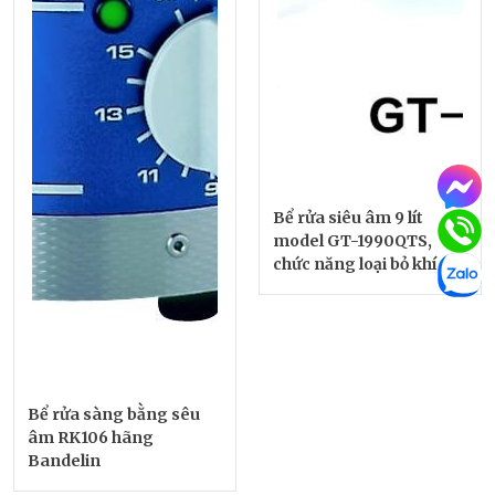
Bể rửa siêu âm 9 lít
model GT-1990QTS,
chức năng loại bỏ khí
Bể rửa sàng bằng sêu
âm RK106 hãng
Bandelin