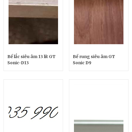
Bể lắc siêu âm 13 lít GT
Bể rung siêu âm GT
Sonic-D13
Sonic D9