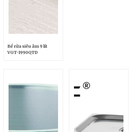
Bể rửa siêu âm 9 lít
VGT-1990QTD