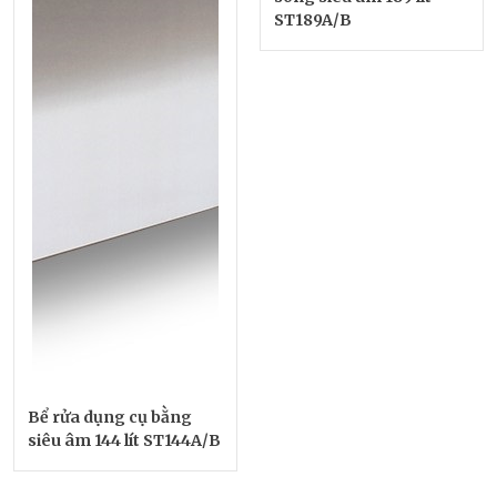
ST189A/B
Bể rửa dụng cụ bằng
siêu âm 144 lít ST144A/B