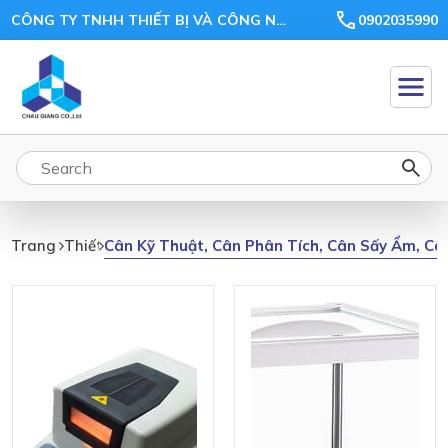
CÔNG TY TNHH THIẾT BỊ VÀ CÔNG NGHỆ CHÂU GIANG
0902035990
Cân
Kỹ
Thuật,
Cân
Phân
Tích,
Cân Kỹ Thuật, Cân Phân Tích, Cân Sấy Ẩm, Câ
Trang Chủ
Thiết Bị
Cân
Sấy
Ẩm,
Cân
Tỷ
Trọng,
Quả
Cân