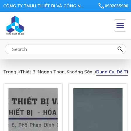
CÔNG TY TNHH THIẾT BỊ VÀ CÔNG NGHỆ CHÂU GIANG
0902035990
Dụng
Dụng Cụ, Đồ Ti
Trang Chủ
Thiết Bị Ngành Than, Khoáng Sản, Ceramic, Xi Măn
Cụ,
Đồ
Tiêu
Hao