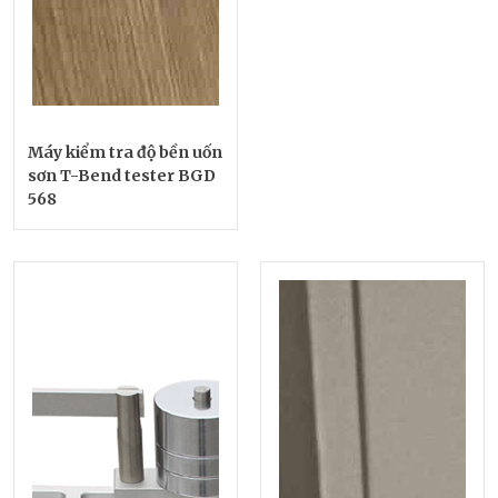
Máy kiểm tra độ bền uốn
sơn T-Bend tester BGD
568