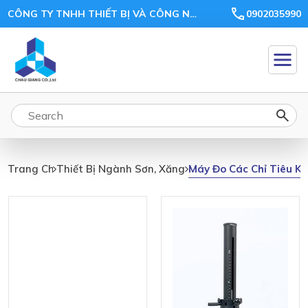
CÔNG TY TNHH THIẾT BỊ VÀ CÔNG NGHỆ CHÂU GIANG
0902035990
Máy
Đo
Máy Đo Các Chỉ Tiêu K
Trang Chủ
Thiết Bị Ngành Sơn, Xăng Dầu
Các
Chỉ
Tiêu
Khác