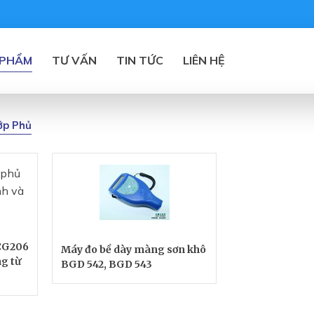
 PHẨM
TƯ VẤN
TIN TỨC
LIÊN HỆ
ớp Phủ
 CG206
Máy đo bề dày màng sơn khô
ng từ
BGD 542, BGD 543