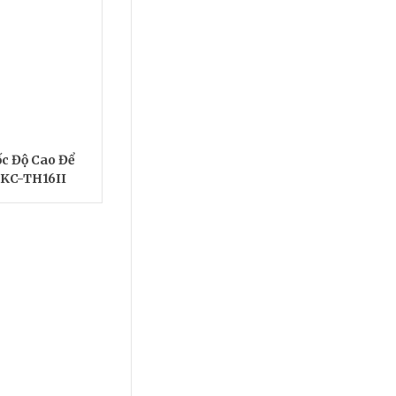
c Độ Cao Để
BKC-TH16II