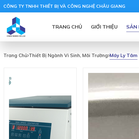
CÔNG TY TNHH THIẾT BỊ VÀ CÔNG NGHỆ CHÂU GIANG
TRANG CHỦ
GIỚI THIỆU
SẢN
Máy Ly Tâm
Trang Chủ
Thiết Bị Ngành Vi Sinh, Môi Trường
Máy
Ly
Tâm