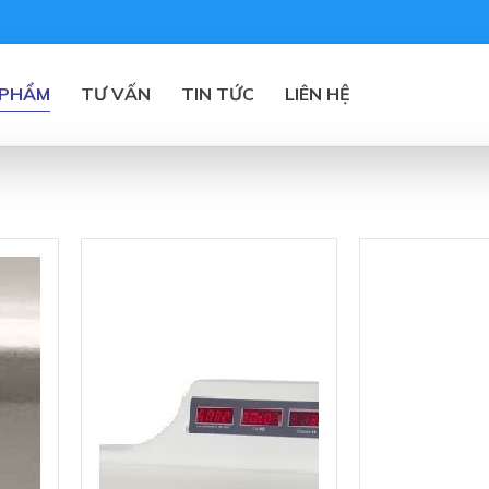
 PHẨM
TƯ VẤN
TIN TỨC
LIÊN HỆ