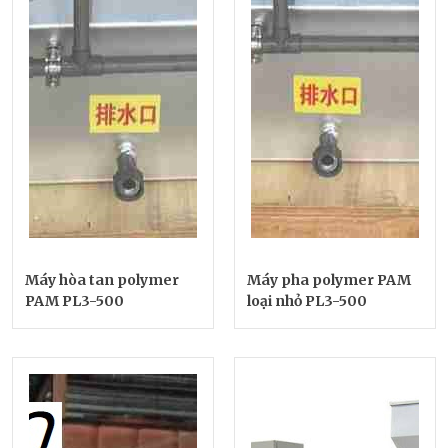
Máy hòa tan polymer
Máy pha polymer PAM
PAM PL3-500
loại nhỏ PL3-500