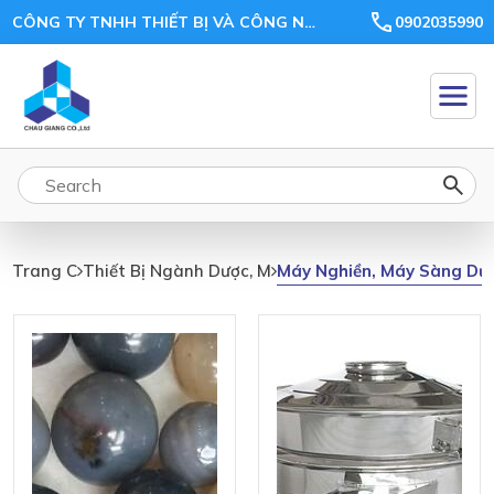
CÔNG TY TNHH THIẾT BỊ VÀ CÔNG NGHỆ CHÂU GIANG
0902035990
Máy
Nghiền,
Máy Nghiền, Máy Sàng Dượ
Trang Chủ
Thiết Bị Ngành Dược, Mỹ Phẩm
Máy
Sàng
Dược
Liệu