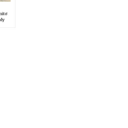
nitơ
dy