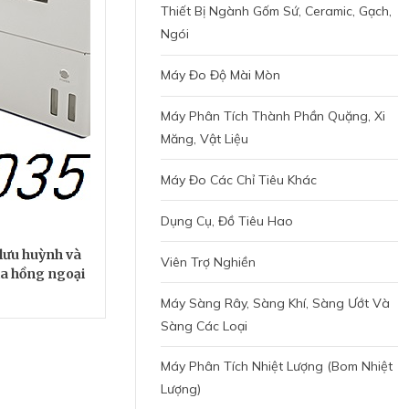
Thiết Bị Ngành Gốm Sứ, Ceramic, Gạch,
Ngói
Máy Đo Độ Mài Mòn
Máy Phân Tích Thành Phần Quặng, Xi
Măng, Vật Liệu
Máy Đo Các Chỉ Tiêu Khác
Dụng Cụ, Đồ Tiêu Hao
lưu huỳnh và
Viên Trợ Nghiền
ia hồng ngoại
Máy Sàng Rây, Sàng Khí, Sàng Ướt Và
Sàng Các Loại
Máy Phân Tích Nhiệt Lượng (bom Nhiệt
Lượng)