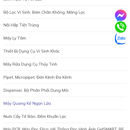
Bộ Lọc Vi Sinh, Bơm Chân Không, Màng Lọc
Nồi Hấp Tiệt Trùng
Máy Ly Tâm
Thiết Bị Dụng Cụ Vi Sinh Khác
Máy Rửa Dụng Cụ Thủy Tinh
Pipet, Micropipet, Đơn Kênh Đa Kênh
Dispenser, Bộ Phân Phối Dung Môi
Máy Quang Kế Ngọn Lửa
Nuôi Cấy Tế Bào, Đếm Khuẩn Lạc
Máy PCR, Máy Đọc Elisa, Hệ Thống Đọc Hình Ảnh GelSMART, Bể