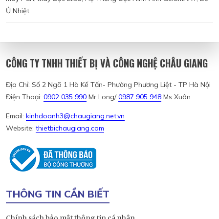
Ủ Nhiệt
CÔNG TY TNHH THIẾT BỊ VÀ CÔNG NGHỆ CHÂU GIANG
Địa Chỉ: Số 2 Ngõ 1 Hà Kế Tấn- Phường Phương Liệt - TP Hà Nội
Điện Thoại:
0902 035 990
Mr Long/
0987 905 948
Ms Xuân
Email:
kinhdoanh3@chaugiang.net.vn
Website:
thietbichaugiang.com
THÔNG TIN CẦN BIẾT
Chính sách bảo mật thông tin cá nhân