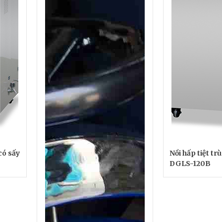
 có sấy
Nồi hấp tiệt trù
DGLS-120B