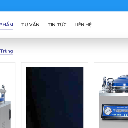
 PHẨM
TƯ VẤN
TIN TỨC
LIÊN HỆ
 Trùng