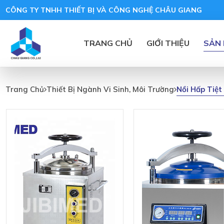
CÔNG TY TNHH THIẾT BỊ VÀ CÔNG NGHỆ CHÂU GIANG
TRANG CHỦ
GIỚI THIỆU
SẢN
Nồi
Nồi Hấp Tiệt
Trang Chủ
Thiết Bị Ngành Vi Sinh, Môi Trường
Hấp
Tiệt
Trùng