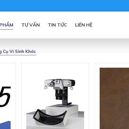
 PHẨM
TƯ VẤN
TIN TỨC
LIÊN HỆ
g Cụ Vi Sinh Khác