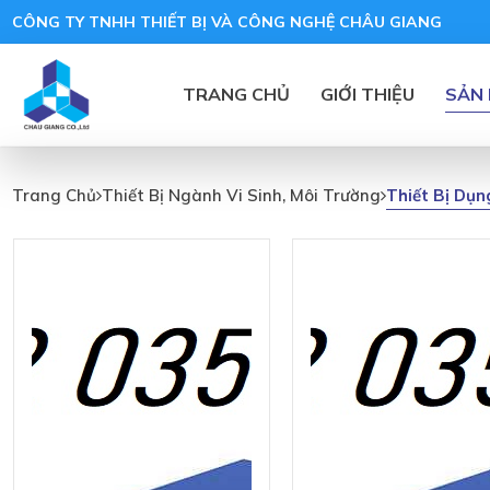
CÔNG TY TNHH THIẾT BỊ VÀ CÔNG NGHỆ CHÂU GIANG
TRANG CHỦ
GIỚI THIỆU
SẢN
Thiết
Bị
Thiết Bị Dụn
Trang Chủ
Thiết Bị Ngành Vi Sinh, Môi Trường
Dụng
Cụ Vi
Sinh
Khác