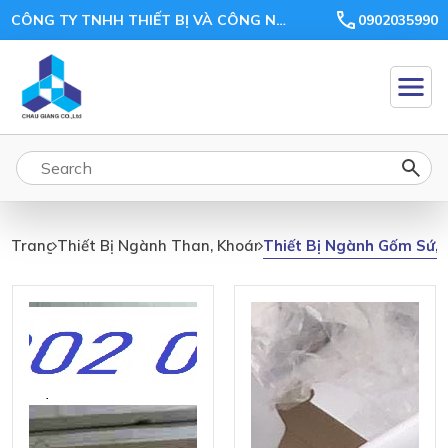
CÔNG TY TNHH THIẾT BỊ VÀ CÔNG NGHỆ CHÂU GIANG
0902035990
Thiết Bị
Ngành
Thiết Bị Ngành Gốm Sứ, 
Trang Chủ
Thiết Bị Ngành Than, Khoáng Sản, Ceramic, Xi Măng
Gốm Sứ,
Ceramic,
Gạch,
Ngói