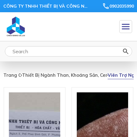
CÔNG TY TNHH THIẾT BỊ VÀ CÔNG NGHỆ CHÂU GIANG
0902035990
Viên Trợ Ngh
Trang Chủ
Thiết Bị Ngành Than, Khoáng Sản, Ceramic, Xi Măn
Viên
Trợ
Nghiền