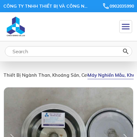
CÔNG TY TNHH THIẾT BỊ VÀ CÔNG NGHỆ CHÂU GIANG
0902035990
Máy Nghiền Mẫu, Khu
Thiết Bị Ngành Than, Khoáng Sản, Ceramic, Xi Măng