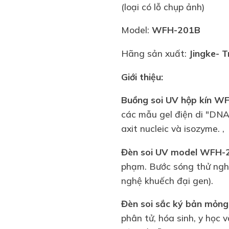
(loại có lỗ chụp ảnh)
Model:
WFH-201B
Hãng sản xuất:
Jingke
- 
Giới thiệu:
Buồng soi UV hộp kín W
các mẫu gel điện di "DNA
axit nucleic và isozyme. ,
Đèn soi UV model WFH-
phạm. Bước sóng thử nghi
nghệ khuếch đại gen).
Đèn soi sắc ký bản mỏn
phân tử, hóa sinh, y học v