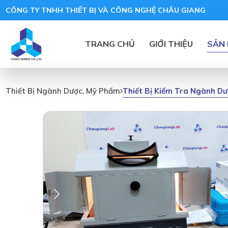
CÔNG TY TNHH THIẾT BỊ VÀ CÔNG NGHỆ CHÂU GIANG
TRANG CHỦ
GIỚI THIỆU
SẢN
Thiết Bị Kiểm Tra Ngành D
Thiết Bị Ngành Dược, Mỹ Phẩm