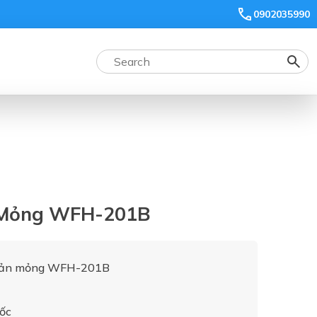
0902035990
n Mỏng WFH-201B
 bản mỏng WFH-201B
uốc