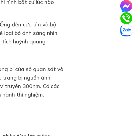
hi hình bất cứ lúc nào
 Ống đèn cực tím và bộ
để loại bỏ ánh sáng nhìn
 tích huỳnh quang.
ng bị cửa sổ quan sát và
c trang bị nguồn ánh
UV truyền 300nm. Có các
n hành thí nghiệm.
, phân tích lớp mỏng