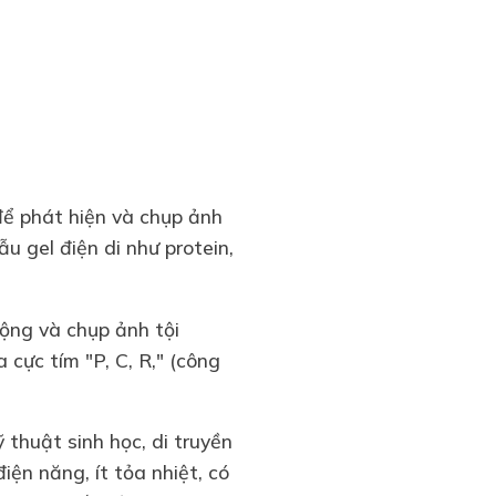
để phát hiện và chụp ảnh
 gel điện di như protein,
ộng và chụp ảnh tội
cực tím "P, C, R," (công
 thuật sinh học, di truyền
iện năng, ít tỏa nhiệt, có