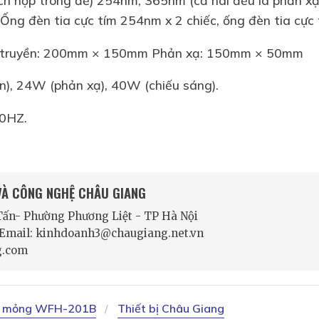
 (Ống đèn tia cực tím 254nm x 2 chiếc, ống đèn tia cực
àu: truyền: 200mm × 150mm Phản xạ: 150mm × 50mm
n), 24W (phản xạ), 40W (chiếu sáng).
50HZ.
 VÀ CÔNG NGHỆ CHÂU GIANG
 Tấn- Phường Phương Liệt - TP Hà Nội
- Email: kinhdoanh3@chaugiang.net.vn
g.com
ản mỏng WFH-201B
Thiết bị Châu Giang