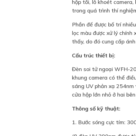
hộp tối, lỗ khoét camera,
trong quá trình thí nghiệ
Phần đế được bố trí nhiề
lọc màu được xử lý chính 
thấy, do đó cung cấp án
Cấu trúc thiết bị:
Đèn soi tử ngoại WFH-201
khung camera có thể điều 
sáng UV phản xạ 254nm v
cửa hộp lớn nhỏ ở hai bên
Thông số kỹ thuật:
1. Bước sóng cực tím: 30
(8 đèn UV 300nm được tíc