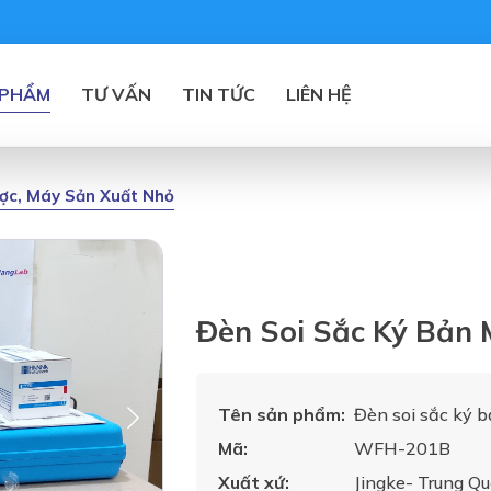
 PHẨM
TƯ VẤN
TIN TỨC
LIÊN HỆ
ược, Máy Sản Xuất Nhỏ
Đèn Soi Sắc Ký Bả
Tên sản phẩm:
Đèn soi sắc ký
Mã:
WFH-201B
Xuất xứ:
Jingke- Trung Q