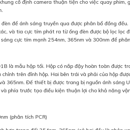
 khung cố định camera thuận tiện cho việc quay phim, g
m.
u đèn để ánh sáng truyền qua được phân bổ đồng đều.
xác, và tia cực tím phát ra từ ống đèn được bộ lọc lọc 
h sáng cực tím mạnh 254nm, 365nm và 300nm để phân
B là mẫu hộp tối. Hộp có nắp đậy hoàn toàn được tra
chỉnh trên đỉnh hộp. Hai bên trái và phải của hộp đượ
à 365nm. Đế thiết bị được trang bị nguồn ánh sáng 
 và phía trước tạo điều kiện thuận lợi cho khả năng vậ
0nm (phân tích PCR)
h hợp trong đế) 254nm, 365nm (cả hai đều là phản xạ