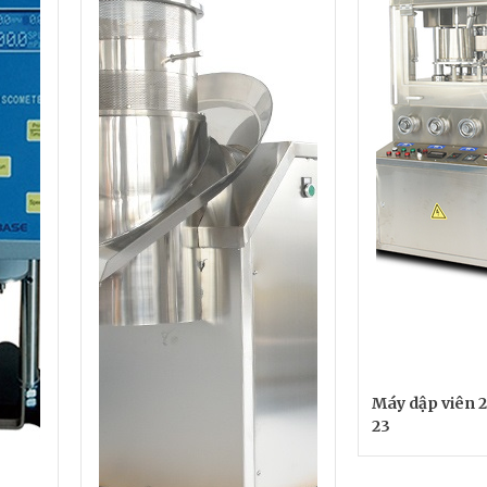
Máy dập viên 
23