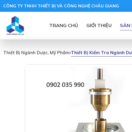
CÔNG TY TNHH THIẾT BỊ VÀ CÔNG NGHỆ CHÂU GIANG
TRANG CHỦ
GIỚI THIỆU
SẢN
Thiết Bị Kiểm Tra Ngành D
Thiết Bị Ngành Dược, Mỹ Phẩm