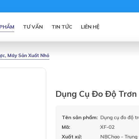
 PHẨM
TƯ VẤN
TIN TỨC
LIÊN HỆ
ược, Máy Sản Xuất Nhỏ
Dụng Cụ Đo Độ Trơn
Tên sản phẩm:
Dụng cụ đo độ t
Mã:
XF-02
Xuất xứ:
NBChao - Trung