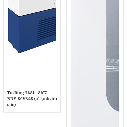
Tủ đông 348L -86℃
BDF-86V348 (tủ lạnh âm
sâu)