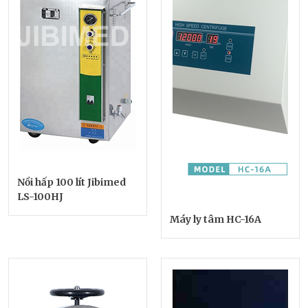
Nồi hấp 100 lít Jibimed
LS-100HJ
Máy ly tâm HC-16A