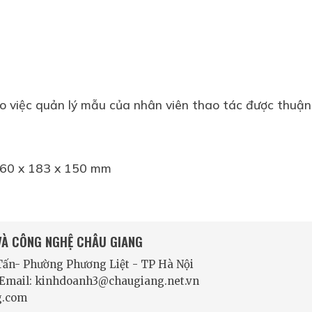
 việc quản lý mẫu của nhân viên thao tác được thuận 
 260 x 183 x 150 mm
 VÀ CÔNG NGHỆ CHÂU GIANG
 Tấn- Phường Phương Liệt - TP Hà Nội
- Email: kinhdoanh3@chaugiang.net.vn
g.com