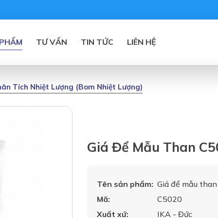
 PHẨM
TƯ VẤN
TIN TỨC
LIÊN HỆ
ân Tích Nhiệt Lượng (bom Nhiệt Lượng)
Giá Để Mẫu Than C5
Tên sản phẩm:
Giá để mẫu tha
Mã:
C5020
Xuất xứ:
IKA - Đức