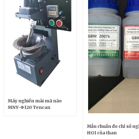
Máy nghiền mài mã não
MNY-Φ120 Tencan
Mẫu chuẩn đo chỉ số ng
HGI của than