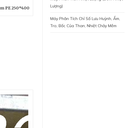
Lượng)
àm PE 250*400
Máy Phân Tích Chỉ Số Lưu Huỳnh, Ẩm,
Tro, Bốc Của Than, Nhiệt Chảy Mềm