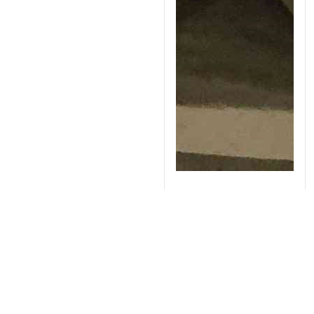
Lò đốt mẫu Saftherm 8
lít, 1200oC STM-8-12