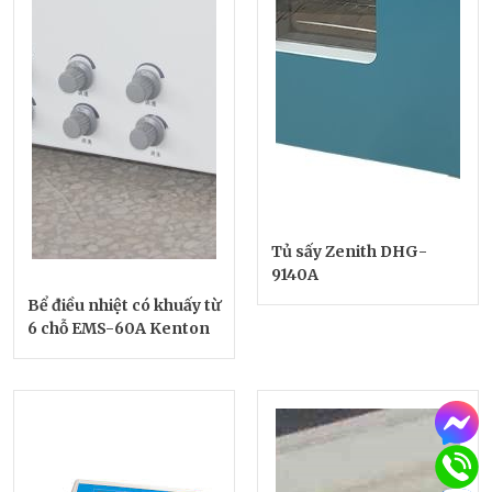
Tủ sấy Zenith DHG-
9140A
Bể điều nhiệt có khuấy từ
6 chỗ EMS-60A Kenton