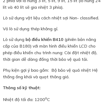
2 phía với lò nung 3 lít, 5 lít, 9 lít, 15 lít (lò nung 24
lít và 40 lít sẽ gia nhiệt 3 phía).
Lò sử dụng vật liệu cách nhiệt sợi Non- classified.
Vỏ lò sử dụng thép không gỉ.
Lò sử dụng
bộ điều khiển B410
(phiên bản nâng
cấp của B180) với màn hình điều khiển LCD cho
phép điều khiển chu trình nung: Cài đặt nhiệt độ,
thời gian dễ dàng đồng thời bảo vệ quá tải.
Phụ kiện gợi ý bao gồm: Bộ bảo vệ quá nhiệt Hệ
thống ống khói và quạt thông gió.
Thông số kỹ thuật:
o
Nhiệt độ tối đa: 1200
C