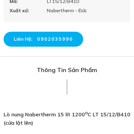
Mã:
LT15/12/B410
Xuất xứ:
Nabertherm - Đức
Liên Hệ:
0902035990
Thông Tin Sản Phẩm
o
Lò nung Nabertherm 15 lít 1200
C LT 15/12/B410
(cửa lật lên)