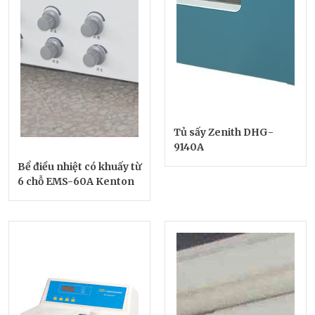
Tủ sấy Zenith DHG-
9140A
Bể điều nhiệt có khuấy từ
6 chỗ EMS-60A Kenton