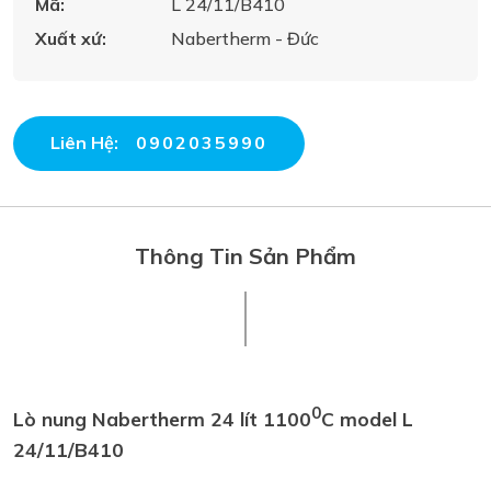
Mã:
L 24/11/B410
Xuất xứ:
Nabertherm - Đức
Liên Hệ:
0902035990
Thông Tin Sản Phẩm
0
Lò nung Nabertherm 24 lít 1100
C model L
24/11/B410