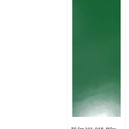
Tủ ấm 303-0AB, Hiệu: