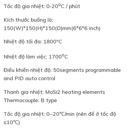
o
Tốc độ gia nhiệt: 0-20
C / phút
Kích thước buồng lò:
150(W)*150(H)*150(D)mm(6*6*6 inch)
Nhiệt độ tối đa: 1800°C
o
Nhiệt độ làm việc: 1700
C
Điều khiển nhiệt độ: 50segments programmable
and PID auto control
Thanh gia nhiệt: MoSi2 heating elements
Thermocouple: B type
Tốc độ gia nhiệt: 0~20℃/min (nên để ở tốc độ
≤10℃)