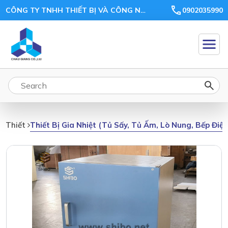
CÔNG TY TNHH THIẾT BỊ VÀ CÔNG NGHỆ CHÂU GIANG
0902035990
Thiết Bị Gia Nhiệt (tủ Sấy, Tủ Ấm, Lò Nung, Bếp Điệ
Thiết Bị