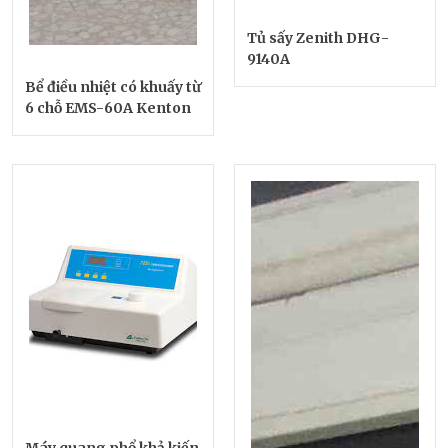
Tủ sấy Zenith DHG-
9140A
Bể điều nhiệt có khuấy từ
6 chỗ EMS-60A Kenton
Máy quang phổ khả kiến