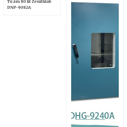
Tủ ấm 80 lít Zenithlab
DNP-9082A