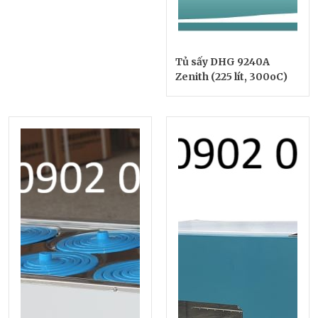
Tủ sấy DHG 9240A
Zenith (225 lít, 300oC)