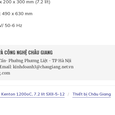
x 200 x 300 mm (7.2 lít)
 x 490 x 630 mm
V/ 50-6 Hz
 VÀ CÔNG NGHỆ CHÂU GIANG
 Tấn- Phường Phương Liệt - TP Hà Nội
- Email: kinhdoanh3@chaugiang.net.vn
g.com
 Kenton 1200oC, 7.2 lít SXII-5-12
Thiết bị Châu Giang