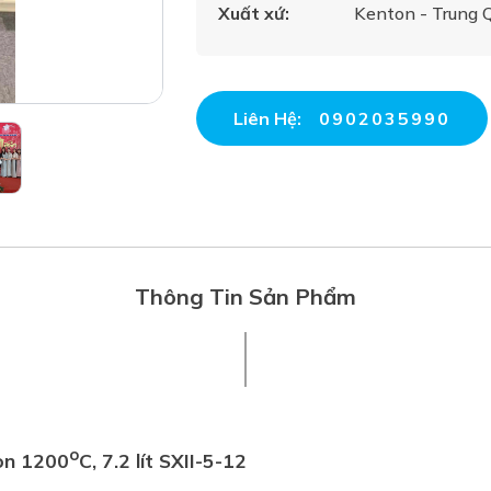
Xuất xứ:
Kenton - Trung 
Liên Hệ:
0902035990
Thông Tin Sản Phẩm
o
on 1200
C, 7.2 lít SXII-5-12