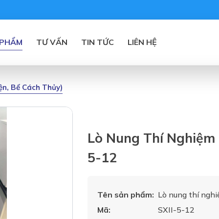
 PHẨM
TƯ VẤN
TIN TỨC
LIÊN HỆ
iện, Bể Cách Thủy)
Lò Nung Thí Nghiệm K
5-12
Tên sản phẩm:
Lò nung thí nghi
Mã:
SXII-5-12