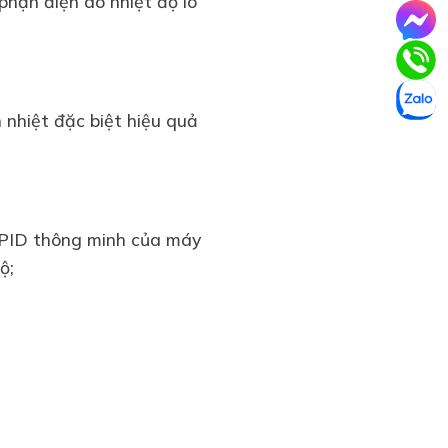
phận điện do nhiệt độ lò
h nhiệt đặc biệt hiệu quả
n PID thông minh của máy
ộ;
.