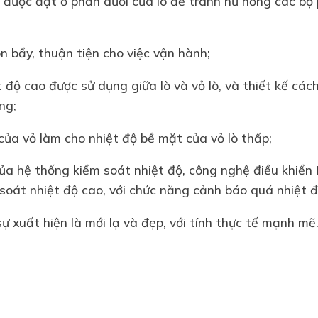
 được đặt ở phần dưới của lò để tránh hư hỏng các bộ 
òn bẩy, thuận tiện cho việc vận hành;
t độ cao được sử dụng giữa lò và vỏ lò, và thiết kế các
ng;
 của vỏ làm cho nhiệt độ bề mặt của vỏ lò thấp;
của hệ thống kiểm soát nhiệt độ, công nghệ điều khiể
m soát nhiệt độ cao, với chức năng cảnh báo quá nhiệt đ
sự xuất hiện là mới lạ và đẹp, với tính thực tế mạnh mẽ