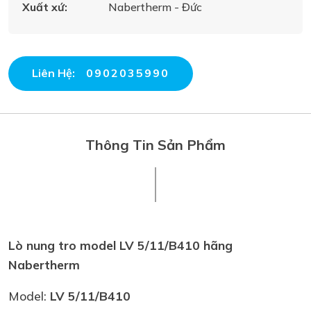
Xuất xứ:
Nabertherm - Đức
Liên Hệ:
0902035990
Thông Tin Sản Phẩm
Lò nung tro model LV 5/11/B410 hãng
Nabertherm
Model:
L
V 5/11
/B410