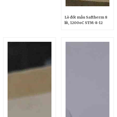
Lò đốt mẫu Saftherm 8
lít, 1200oC STM-8-12