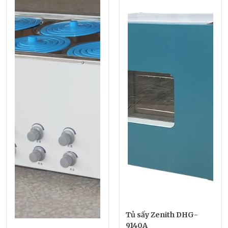
Tủ sấy Zenith DHG-
9140A