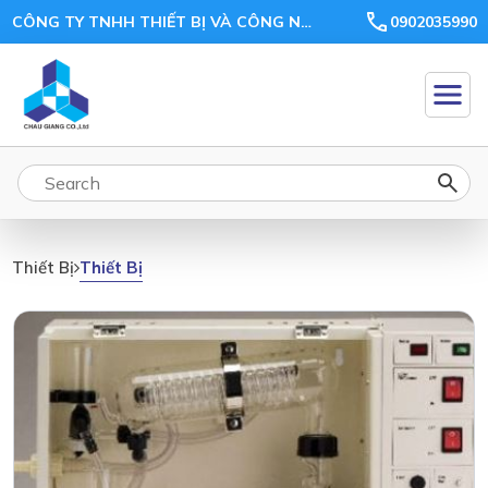
CÔNG TY TNHH THIẾT BỊ VÀ CÔNG NGHỆ CHÂU GIANG
0902035990
Thiết Bị
Thiết Bị