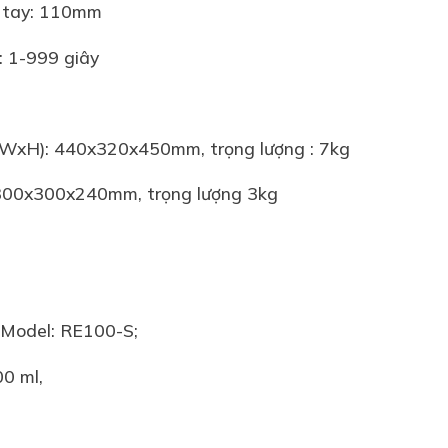
g tay: 110mm
: 1-999 giây
xWxH): 440x320x450mm, trọng lượng : 7kg
 300x300x240mm, trọng lượng 3kg
 Model: RE100-S;
00 ml,