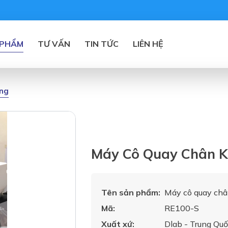
 PHẨM
TƯ VẤN
TIN TỨC
LIÊN HỆ
ông
Máy Cô Quay Chân K
Tên sản phẩm:
Máy cô quay ch
Mã:
RE100-S
Xuất xứ:
Dlab - Trung Quố