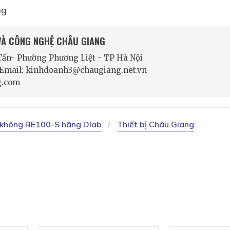
ng
 VÀ CÔNG NGHỆ CHÂU GIANG
 Tấn- Phường Phương Liệt - TP Hà Nội
- Email: kinhdoanh3@chaugiang.net.vn
g.com
 không RE100-S hãng Dlab
Thiết bị Châu Giang