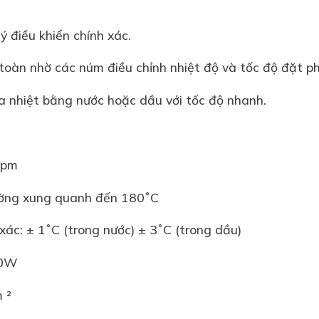
ý điều khiển chính xác.
toàn nhờ các núm điều chỉnh nhiệt độ và tốc độ đặt 
ia nhiệt bằng nước hoặc dầu với tốc độ nhanh.
0rpm
rường xung quanh đến 180˚C
xác: ± 1˚C (trong nước) ± 3˚C (trong dầu)
200W
m ²