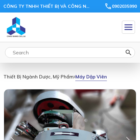
CÔNG TY TNHH THIẾT BỊ VÀ CÔNG NGHỆ CHÂU GIANG
0902035990
Máy Dập Viên
Thiết Bị Ngành Dược, Mỹ Phẩm