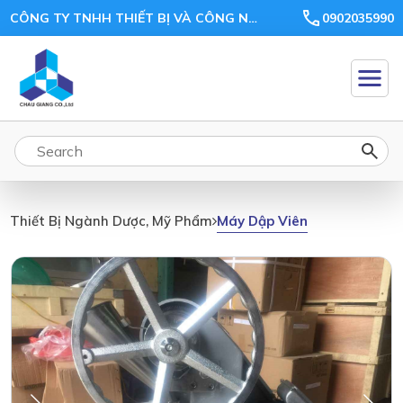
CÔNG TY TNHH THIẾT BỊ VÀ CÔNG NGHỆ CHÂU GIANG
0902035990
Máy Dập Viên
Thiết Bị Ngành Dược, Mỹ Phẩm