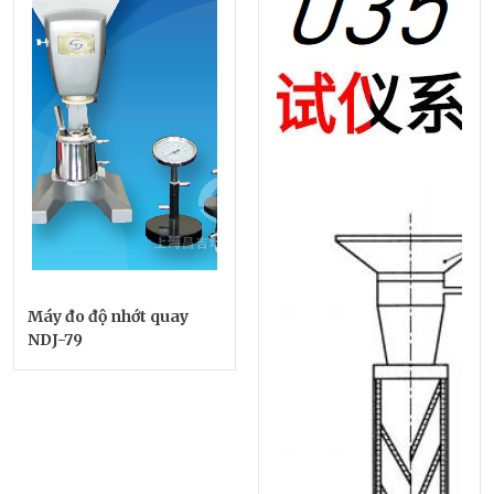
Máy đo độ nhớt quay
NDJ-79