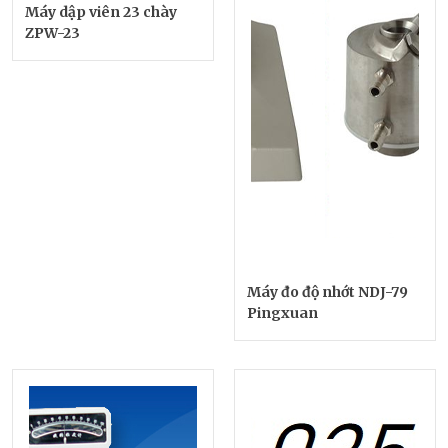
Máy dập viên 23 chày
ZPW-23
Máy đo độ nhớt NDJ-79
Pingxuan