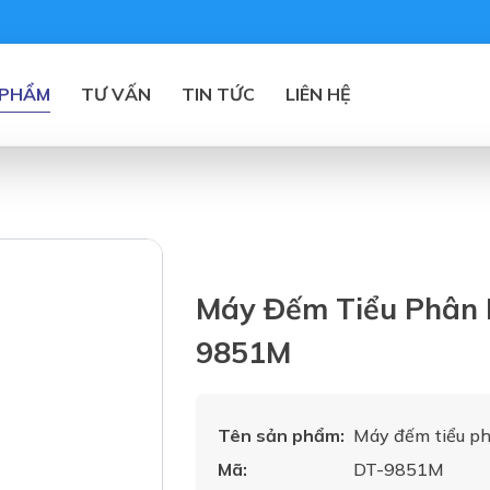
 PHẨM
TƯ VẤN
TIN TỨC
LIÊN HỆ
Máy Đếm Tiểu Phân 
9851M
Tên sản phẩm:
Máy đếm tiểu p
Mã:
DT-9851M