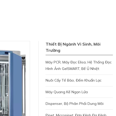
Thiết Bị Ngành Vi Sinh, Môi
Trường
Máy PCR, Máy Đọc Elisa, Hệ Thống Đọc
Hình Ảnh GelSMART, Bể Ủ Nhiệt
Nuôi Cấy Tế Bào, Đếm Khuẩn Lạc
Máy Quang Kế Ngọn Lửa
Dispenser, Bộ Phân Phối Dung Môi
Pipet, Micropipet, Đơn Kênh Đa Kênh