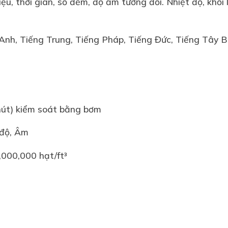
iệu, thời gian, số đếm, độ ẩm tương đối. Nhiệt độ, khố
Anh, Tiếng Trung, Tiếng Pháp, Tiếng Đức, Tiếng Tây 
phút) kiểm soát bằng bơm
 độ, Âm
,000,000 hạt/ft³
³