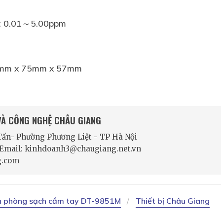
: 0.01～5.00ppm
0mm x 75mm x 57mm
 VÀ CÔNG NGHỆ CHÂU GIANG
 Tấn- Phường Phương Liệt - TP Hà Nội
- Email: kinhdoanh3@chaugiang.net.vn
g.com
n phòng sạch cầm tay DT-9851M
Thiết bị Châu Giang