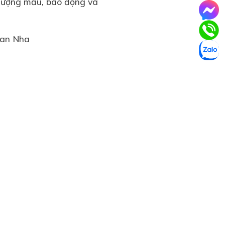
i lượng mẫu, báo động và
Ban Nha