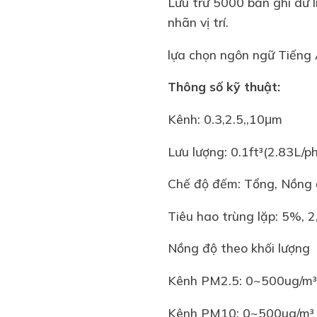
Lưu trữ 5000 bản ghi dữ l
nhãn vị trí.
lựa chọn ngôn ngữ Tiếng 
Thông số kỹ thuật:
Kênh: 0.3,2.5,,10μm
Lưu lượng: 0.1ft³(2.83L/
Chế độ đếm: Tổng, Nồng
Tiêu hao trùng lặp: 5%, 2
Nồng độ theo khối lượng
Kênh PM2.5: 0~500ug/m
Kênh PM10: 0~500ug/m³