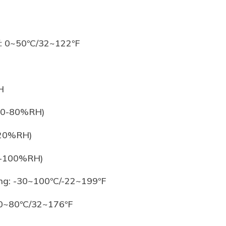
í: 0~50ºC/32~122ºF
H
(20-80%RH)
%RH)
0%RH)
ơng: -30~100ºC/-22~199ºF
: 0~80ºC/32~176ºF