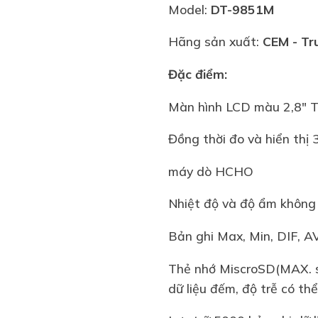
Model:
DT-9851M
Hãng sản xuất:
CEM - Tr
Đặc điểm:
Màn hình LCD màu 2,8" T
Đồng thời đo và hiển thị 
máy dò HCHO
Nhiệt độ và độ ẩm không 
Bản ghi Max, Min, DIF, AVG
Thẻ nhớ MiscroSD(MAX. s
dữ liệu đếm, độ trễ có thể