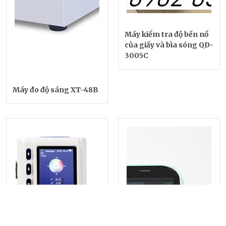
Máy kiểm tra độ bền nổ
của giấy và bìa sóng QD-
3005C
Máy đo độ sáng XT-48B