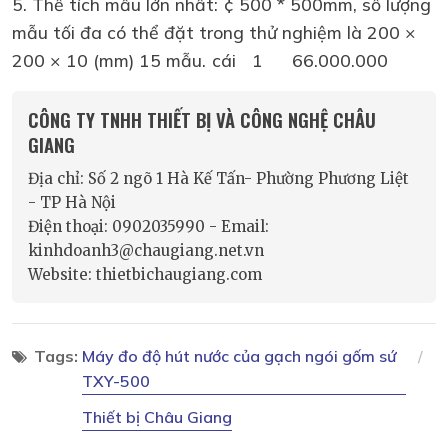
5. Thể tích mẫu lớn nhất: ¢ 500 * 500mm, số lượng
mẫu tối đa có thể đặt trong thử nghiệm là 200 ×
200 × 10 (mm) 15 mẫu.
cái
1
66.000.000
CÔNG TY TNHH THIẾT BỊ VÀ CÔNG NGHỆ CHÂU
GIANG
Địa chỉ: Số 2 ngõ 1 Hà Kế Tấn- Phường Phương Liệt
- TP Hà Nội
Điện thoại: 0902035990 - Email:
kinhdoanh3@chaugiang.net.vn
Website: thietbichaugiang.com
Tags:
Máy đo độ hút nước của gạch ngói gốm sứ
TXY-500
Thiết bị Châu Giang