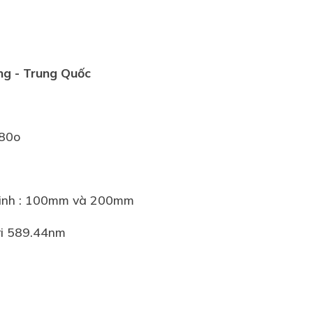
ng
- Trung Quốc
180o
 tinh : 100mm và 200mm
ri 589.44nm