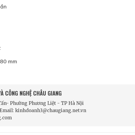
 lần
z
 380 mm
 VÀ CÔNG NGHỆ CHÂU GIANG
 Tấn- Phường Phương Liệt - TP Hà Nội
- Email: kinhdoanh3@chaugiang.net.vn
g.com