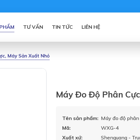
 PHẨM
TƯ VẤN
TIN TỨC
LIÊN HỆ
ược, Máy Sản Xuất Nhỏ
Máy Đo Độ Phân Cự
Tên sản phẩm:
Máy đo độ phân 
Mã:
WXG-4
Xuất xứ:
Shenguang - Tru